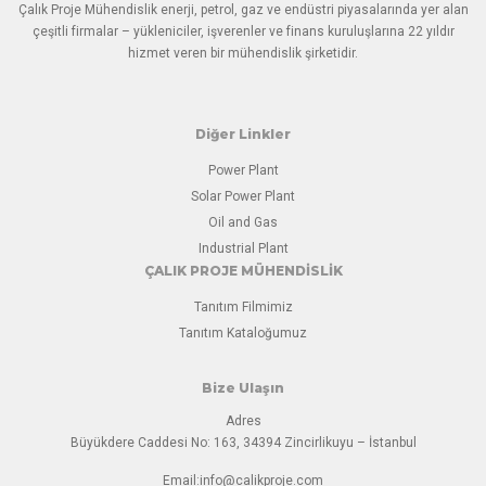
Çalık Proje Mühendislik enerji, petrol, gaz ve endüstri piyasalarında yer alan
çeşitli firmalar – yükleniciler, işverenler ve finans kuruluşlarına 22 yıldır
hizmet veren bir mühendislik şirketidir.
Diğer Linkler
Power Plant
Solar Power Plant
Oil and Gas
Industrial Plant
ÇALIK PROJE MÜHENDİSLİK
Tanıtım Filmimiz
Tanıtım Kataloğumuz
Bize Ulaşın
Adres
Büyükdere Caddesi No: 163, 34394 Zincirlikuyu – İstanbul
Email:
info@calikproje.com